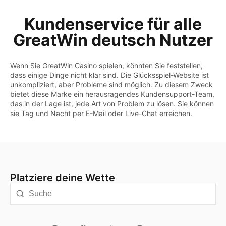
Kundenservice für alle
GreatWin deutsch Nutzer
Wenn Sie GreatWin Casino spielen, könnten Sie feststellen,
dass einige Dinge nicht klar sind. Die Glücksspiel-Website ist
unkompliziert, aber Probleme sind möglich. Zu diesem Zweck
bietet diese Marke ein herausragendes Kundensupport-Team,
das in der Lage ist, jede Art von Problem zu lösen. Sie können
sie Tag und Nacht per E-Mail oder Live-Chat erreichen.
Platziere deine Wette