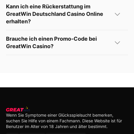
Kann ich eine Rückerstattung im
GreatWin Deutschland Casino Online
erhalten?
Brauche ich einen Promo-Code bei
GreatWin Casino?
Wenn Sie Symptome einer Glücksspielsucht bemerken,
suchen Sie Hilfe von einem Fachmann. Diese Website ist für
Benutzer im Alter von 18 Jahren und älter bestimmt.