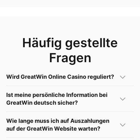
Häufig gestellte
Fragen
Wird GreatWin Online Casino reguliert?
Ist meine persönliche Information bei
GreatWin deutsch sicher?
Wie lange muss ich auf Auszahlungen
auf der GreatWin Website warten?