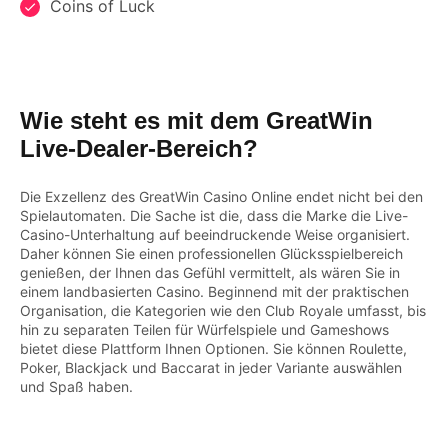
Coins of Luck
Wie steht es mit dem GreatWin
Live-Dealer-Bereich?
Die Exzellenz des GreatWin Casino Online endet nicht bei den
Spielautomaten. Die Sache ist die, dass die Marke die Live-
Casino-Unterhaltung auf beeindruckende Weise organisiert.
Daher können Sie einen professionellen Glücksspielbereich
genießen, der Ihnen das Gefühl vermittelt, als wären Sie in
einem landbasierten Casino. Beginnend mit der praktischen
Organisation, die Kategorien wie den Club Royale umfasst, bis
hin zu separaten Teilen für Würfelspiele und Gameshows
bietet diese Plattform Ihnen Optionen. Sie können Roulette,
Poker, Blackjack und Baccarat in jeder Variante auswählen
und Spaß haben.