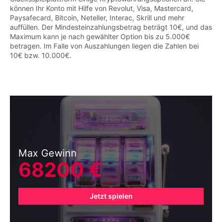
können Ihr Konto mit Hilfe von Revolut, Visa, Mastercard,
Paysafecard, Bitcoin, Neteller, Interac, Skrill und mehr
auffüllen. Der Mindesteinzahlungsbetrag beträgt 10€, und das
Maximum kann je nach gewählter Option bis zu 5.000€
betragen. Im Falle von Auszahlungen liegen die Zahlen bei
10€ bzw. 10.000€.
Max Gewinn
68200 €
Jetzt spielen