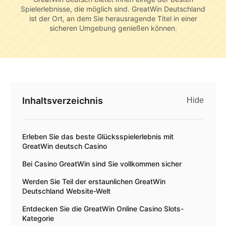
Spielerlebnisse, die möglich sind. GreatWin Deutschland
ist der Ort, an dem Sie herausragende Titel in einer
sicheren Umgebung genießen können.
Inhaltsverzeichnis
Hide
Erleben Sie das beste Glücksspielerlebnis mit
GreatWin deutsch Casino
Bei Casino GreatWin sind Sie vollkommen sicher
Werden Sie Teil der erstaunlichen GreatWin
Deutschland Website-Welt
Entdecken Sie die GreatWin Online Casino Slots-
Kategorie