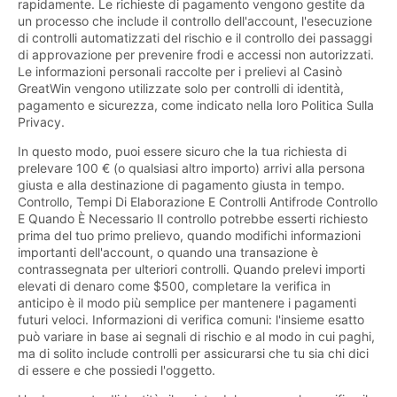
rapidamente. Le richieste di pagamento vengono gestite da
un processo che include il controllo dell'account, l'esecuzione
di controlli automatizzati del rischio e il controllo dei passaggi
di approvazione per prevenire frodi e accessi non autorizzati.
Le informazioni personali raccolte per i prelievi al Casinò
GreatWin vengono utilizzate solo per controlli di identità,
pagamento e sicurezza, come indicato nella loro Politica Sulla
Privacy.
In questo modo, puoi essere sicuro che la tua richiesta di
prelevare 100 € (o qualsiasi altro importo) arrivi alla persona
giusta e alla destinazione di pagamento giusta in tempo.
Controllo, Tempi Di Elaborazione E Controlli Antifrode Controllo
E Quando È Necessario Il controllo potrebbe esserti richiesto
prima del tuo primo prelievo, quando modifichi informazioni
importanti dell'account, o quando una transazione è
contrassegnata per ulteriori controlli. Quando prelevi importi
elevati di denaro come $500, completare la verifica in
anticipo è il modo più semplice per mantenere i pagamenti
futuri veloci. Informazioni di verifica comuni: l'insieme esatto
può variare in base ai segnali di rischio e al modo in cui paghi,
ma di solito include controlli per assicurarsi che tu sia chi dici
di essere e che possiedi l'oggetto.