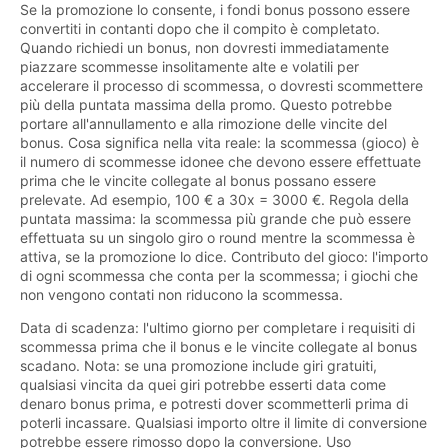
Se la promozione lo consente, i fondi bonus possono essere
convertiti in contanti dopo che il compito è completato.
Quando richiedi un bonus, non dovresti immediatamente
piazzare scommesse insolitamente alte e volatili per
accelerare il processo di scommessa, o dovresti scommettere
più della puntata massima della promo. Questo potrebbe
portare all'annullamento e alla rimozione delle vincite del
bonus. Cosa significa nella vita reale: la scommessa (gioco) è
il numero di scommesse idonee che devono essere effettuate
prima che le vincite collegate al bonus possano essere
prelevate. Ad esempio, 100 € a 30x = 3000 €. Regola della
puntata massima: la scommessa più grande che può essere
effettuata su un singolo giro o round mentre la scommessa è
attiva, se la promozione lo dice. Contributo del gioco: l'importo
di ogni scommessa che conta per la scommessa; i giochi che
non vengono contati non riducono la scommessa.
Data di scadenza: l'ultimo giorno per completare i requisiti di
scommessa prima che il bonus e le vincite collegate al bonus
scadano. Nota: se una promozione include giri gratuiti,
qualsiasi vincita da quei giri potrebbe esserti data come
denaro bonus prima, e potresti dover scommetterli prima di
poterli incassare. Qualsiasi importo oltre il limite di conversione
potrebbe essere rimosso dopo la conversione. Uso