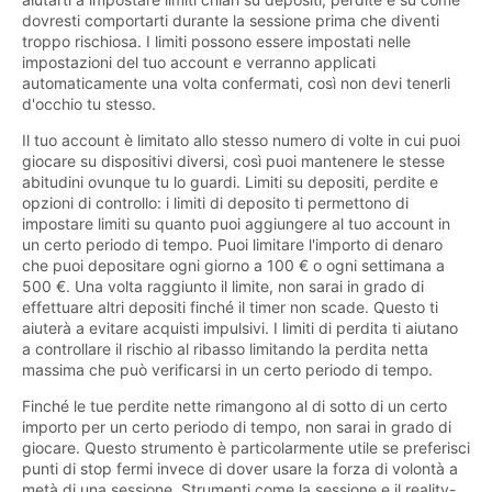
dovresti comportarti durante la sessione prima che diventi
troppo rischiosa. I limiti possono essere impostati nelle
impostazioni del tuo account e verranno applicati
automaticamente una volta confermati, così non devi tenerli
d'occhio tu stesso.
Il tuo account è limitato allo stesso numero di volte in cui puoi
giocare su dispositivi diversi, così puoi mantenere le stesse
abitudini ovunque tu lo guardi. Limiti su depositi, perdite e
opzioni di controllo: i limiti di deposito ti permettono di
impostare limiti su quanto puoi aggiungere al tuo account in
un certo periodo di tempo. Puoi limitare l'importo di denaro
che puoi depositare ogni giorno a 100 € o ogni settimana a
500 €. Una volta raggiunto il limite, non sarai in grado di
effettuare altri depositi finché il timer non scade. Questo ti
aiuterà a evitare acquisti impulsivi. I limiti di perdita ti aiutano
a controllare il rischio al ribasso limitando la perdita netta
massima che può verificarsi in un certo periodo di tempo.
Finché le tue perdite nette rimangono al di sotto di un certo
importo per un certo periodo di tempo, non sarai in grado di
giocare. Questo strumento è particolarmente utile se preferisci
punti di stop fermi invece di dover usare la forza di volontà a
metà di una sessione. Strumenti come la sessione e il reality-