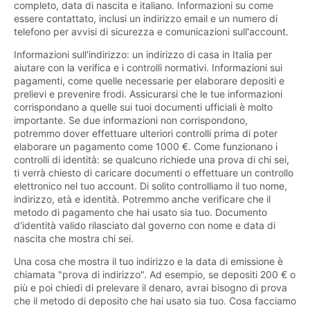
completo, data di nascita e italiano. Informazioni su come
essere contattato, inclusi un indirizzo email e un numero di
telefono per avvisi di sicurezza e comunicazioni sull'account.
Informazioni sull'indirizzo: un indirizzo di casa in Italia per
aiutare con la verifica e i controlli normativi. Informazioni sui
pagamenti, come quelle necessarie per elaborare depositi e
prelievi e prevenire frodi. Assicurarsi che le tue informazioni
corrispondano a quelle sui tuoi documenti ufficiali è molto
importante. Se due informazioni non corrispondono,
potremmo dover effettuare ulteriori controlli prima di poter
elaborare un pagamento come 1000 €. Come funzionano i
controlli di identità: se qualcuno richiede una prova di chi sei,
ti verrà chiesto di caricare documenti o effettuare un controllo
elettronico nel tuo account. Di solito controlliamo il tuo nome,
indirizzo, età e identità. Potremmo anche verificare che il
metodo di pagamento che hai usato sia tuo. Documento
d'identità valido rilasciato dal governo con nome e data di
nascita che mostra chi sei.
Una cosa che mostra il tuo indirizzo e la data di emissione è
chiamata "prova di indirizzo". Ad esempio, se depositi 200 € o
più e poi chiedi di prelevare il denaro, avrai bisogno di prova
che il metodo di deposito che hai usato sia tuo. Cosa facciamo