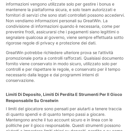
informazioni vengono utilizzate solo per gestire i bonus e
mantenere la piattaforma sicura, e solo team autorizzati e
fornitori di servizi che sono stati controllati possono accedervi.
Non vendiamo informazioni personali su GreatWin. La
condivisione di informazioni quando è necessaria, come per
prevenire frodi, assicurarsi che i pagamenti siano legittimi o
segnalare qualcosa al governo, viene sempre effettuata sotto
rigorose regole di privacy e protezione dei dati.
GreatWin potrebbe richiedere ulteriore prova se l'attività
promozionale porta a controlli rafforzati. Qualsiasi documento
fornito viene conservato in modo sicuro, utilizzato solo per
controlli e per rispettare le regole, e conservato per il tempo
necessario dalla legge e dai programmi interni di
conservazione.
Limiti Di Deposito, Limiti Di Perdita E Strumenti Per Il Gioco
Responsabile Su Greatwin
I limiti del giocatore sono pensati per aiutarti a tenere traccia
di quanto spendi e di quanto tempo passi a giocare.
Mantengono anche il tuo account sicuro e in linea con le
politiche per il gioco responsabile. Questi strumenti possono
aiutarti a impostare limiti chiari su depositi, perdite e su come