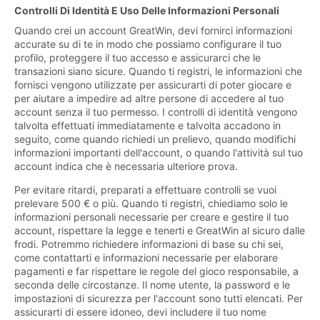
Controlli Di Identità E Uso Delle Informazioni Personali
Quando crei un account GreatWin, devi fornirci informazioni
accurate su di te in modo che possiamo configurare il tuo
profilo, proteggere il tuo accesso e assicurarci che le
transazioni siano sicure. Quando ti registri, le informazioni che
fornisci vengono utilizzate per assicurarti di poter giocare e
per aiutare a impedire ad altre persone di accedere al tuo
account senza il tuo permesso. I controlli di identità vengono
talvolta effettuati immediatamente e talvolta accadono in
seguito, come quando richiedi un prelievo, quando modifichi
informazioni importanti dell'account, o quando l'attività sul tuo
account indica che è necessaria ulteriore prova.
Per evitare ritardi, preparati a effettuare controlli se vuoi
prelevare 500 € o più. Quando ti registri, chiediamo solo le
informazioni personali necessarie per creare e gestire il tuo
account, rispettare la legge e tenerti e GreatWin al sicuro dalle
frodi. Potremmo richiedere informazioni di base su chi sei,
come contattarti e informazioni necessarie per elaborare
pagamenti e far rispettare le regole del gioco responsabile, a
seconda delle circostanze. Il nome utente, la password e le
impostazioni di sicurezza per l'account sono tutti elencati. Per
assicurarti di essere idoneo, devi includere il tuo nome