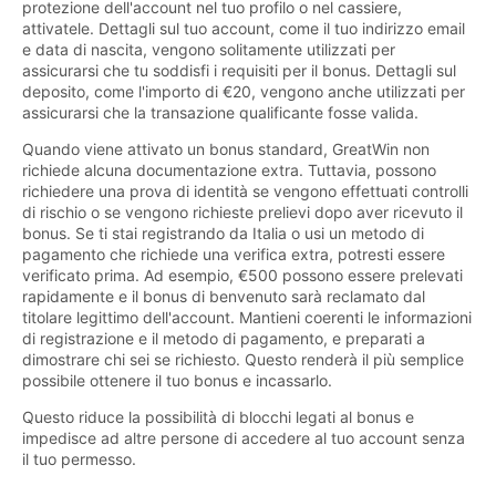
protezione dell'account nel tuo profilo o nel cassiere,
attivatele. Dettagli sul tuo account, come il tuo indirizzo email
e data di nascita, vengono solitamente utilizzati per
assicurarsi che tu soddisfi i requisiti per il bonus. Dettagli sul
deposito, come l'importo di €20, vengono anche utilizzati per
assicurarsi che la transazione qualificante fosse valida.
Quando viene attivato un bonus standard, GreatWin non
richiede alcuna documentazione extra. Tuttavia, possono
richiedere una prova di identità se vengono effettuati controlli
di rischio o se vengono richieste prelievi dopo aver ricevuto il
bonus. Se ti stai registrando da Italia o usi un metodo di
pagamento che richiede una verifica extra, potresti essere
verificato prima. Ad esempio, €500 possono essere prelevati
rapidamente e il bonus di benvenuto sarà reclamato dal
titolare legittimo dell'account. Mantieni coerenti le informazioni
di registrazione e il metodo di pagamento, e preparati a
dimostrare chi sei se richiesto. Questo renderà il più semplice
possibile ottenere il tuo bonus e incassarlo.
Questo riduce la possibilità di blocchi legati al bonus e
impedisce ad altre persone di accedere al tuo account senza
il tuo permesso.