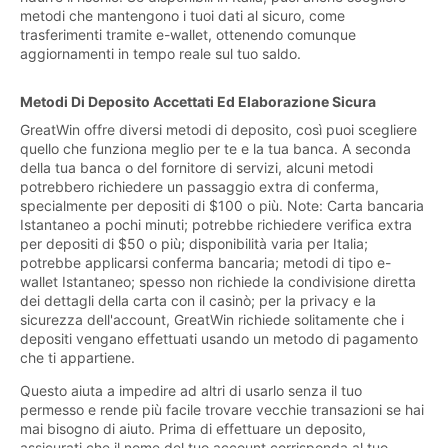
metodi che mantengono i tuoi dati al sicuro, come
trasferimenti tramite e-wallet, ottenendo comunque
aggiornamenti in tempo reale sul tuo saldo.
Metodi Di Deposito Accettati Ed Elaborazione Sicura
GreatWin offre diversi metodi di deposito, così puoi scegliere
quello che funziona meglio per te e la tua banca. A seconda
della tua banca o del fornitore di servizi, alcuni metodi
potrebbero richiedere un passaggio extra di conferma,
specialmente per depositi di $100 o più. Note: Carta bancaria
Istantaneo a pochi minuti; potrebbe richiedere verifica extra
per depositi di $50 o più; disponibilità varia per Italia;
potrebbe applicarsi conferma bancaria; metodi di tipo e-
wallet Istantaneo; spesso non richiede la condivisione diretta
dei dettagli della carta con il casinò; per la privacy e la
sicurezza dell'account, GreatWin richiede solitamente che i
depositi vengano effettuati usando un metodo di pagamento
che ti appartiene.
Questo aiuta a impedire ad altri di usarlo senza il tuo
permesso e rende più facile trovare vecchie transazioni se hai
mai bisogno di aiuto. Prima di effettuare un deposito,
assicurati che il nome del tuo account corrisponda al tuo