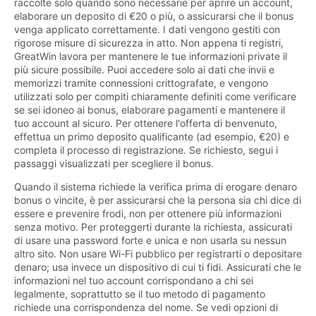
raccolte solo quando sono necessarie per aprire un account,
elaborare un deposito di €20 o più, o assicurarsi che il bonus
venga applicato correttamente. I dati vengono gestiti con
rigorose misure di sicurezza in atto. Non appena ti registri,
GreatWin lavora per mantenere le tue informazioni private il
più sicure possibile. Puoi accedere solo ai dati che invii e
memorizzi tramite connessioni crittografate, e vengono
utilizzati solo per compiti chiaramente definiti come verificare
se sei idoneo ai bonus, elaborare pagamenti e mantenere il
tuo account al sicuro. Per ottenere l'offerta di benvenuto,
effettua un primo deposito qualificante (ad esempio, €20) e
completa il processo di registrazione. Se richiesto, segui i
passaggi visualizzati per scegliere il bonus.
Quando il sistema richiede la verifica prima di erogare denaro
bonus o vincite, è per assicurarsi che la persona sia chi dice di
essere e prevenire frodi, non per ottenere più informazioni
senza motivo. Per proteggerti durante la richiesta, assicurati
di usare una password forte e unica e non usarla su nessun
altro sito. Non usare Wi-Fi pubblico per registrarti o depositare
denaro; usa invece un dispositivo di cui ti fidi. Assicurati che le
informazioni nel tuo account corrispondano a chi sei
legalmente, soprattutto se il tuo metodo di pagamento
richiede una corrispondenza del nome. Se vedi opzioni di