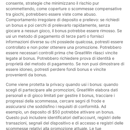
consente, strategie che minimizzano il rischio pur
scommettendo, come coperture o scommesse compensative
tra giochi, potrebbero essere viste come abuso.
Comportamento irregolare di deposito e prelievo: se richiedi
un bonus e poi cerchi di prelevarlo rapidamente, senza
giocare a nessun gioco, il bonus potrebbe essere rimosso. Se
usi un metodo di pagamento di terze parti o fornisci
informazioni diverse su chi possiede qualcosa, potresti essere
controllato e non poter ottenere una promozione. Potrebbero
essere necessari controlli prima che GreatWin rilasci vincite
legate al bonus. Potrebbero richiedere prova di identità e
proprietà del metodo di pagamento. Se non puoi dimostrare di
essere idoneo, potresti perdere fondi bonus e vincite
provenienti da bonus.
Come viene protetta la privacy quando usi i bonus: quando
scegli di partecipare alle promozioni, GreatWin elabora dati
personali e di gioco limitati per gestire il bonus, tracciare i
progressi della scommessa, cercare segni di frode e
assicurarsi che soddisfino i requisiti di conformità. Ad
esempio, un deposito di $50 potrebbe attivare un bonus.
Questo può includere identificatori dell'account, registri delle
transazioni, segnali del dispositivo e di accesso e registri delle
scommesse relativi alla promozione attuale. Le tue