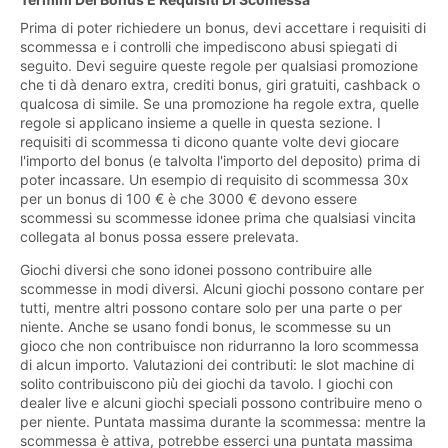
Prima di poter richiedere un bonus, devi accettare i requisiti di
scommessa e i controlli che impediscono abusi spiegati di
seguito. Devi seguire queste regole per qualsiasi promozione
che ti dà denaro extra, crediti bonus, giri gratuiti, cashback o
qualcosa di simile. Se una promozione ha regole extra, quelle
regole si applicano insieme a quelle in questa sezione. I
requisiti di scommessa ti dicono quante volte devi giocare
l'importo del bonus (e talvolta l'importo del deposito) prima di
poter incassare. Un esempio di requisito di scommessa 30x
per un bonus di 100 € è che 3000 € devono essere
scommessi su scommesse idonee prima che qualsiasi vincita
collegata al bonus possa essere prelevata.
Giochi diversi che sono idonei possono contribuire alle
scommesse in modi diversi. Alcuni giochi possono contare per
tutti, mentre altri possono contare solo per una parte o per
niente. Anche se usano fondi bonus, le scommesse su un
gioco che non contribuisce non ridurranno la loro scommessa
di alcun importo. Valutazioni dei contributi: le slot machine di
solito contribuiscono più dei giochi da tavolo. I giochi con
dealer live e alcuni giochi speciali possono contribuire meno o
per niente. Puntata massima durante la scommessa: mentre la
scommessa è attiva, potrebbe esserci una puntata massima