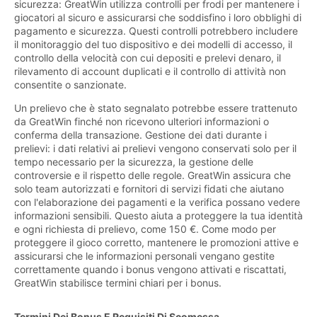
sicurezza: GreatWin utilizza controlli per frodi per mantenere i
giocatori al sicuro e assicurarsi che soddisfino i loro obblighi di
pagamento e sicurezza. Questi controlli potrebbero includere
il monitoraggio del tuo dispositivo e dei modelli di accesso, il
controllo della velocità con cui depositi e prelevi denaro, il
rilevamento di account duplicati e il controllo di attività non
consentite o sanzionate.
Un prelievo che è stato segnalato potrebbe essere trattenuto
da GreatWin finché non ricevono ulteriori informazioni o
conferma della transazione. Gestione dei dati durante i
prelievi: i dati relativi ai prelievi vengono conservati solo per il
tempo necessario per la sicurezza, la gestione delle
controversie e il rispetto delle regole. GreatWin assicura che
solo team autorizzati e fornitori di servizi fidati che aiutano
con l'elaborazione dei pagamenti e la verifica possano vedere
informazioni sensibili. Questo aiuta a proteggere la tua identità
e ogni richiesta di prelievo, come 150 €. Come modo per
proteggere il gioco corretto, mantenere le promozioni attive e
assicurarsi che le informazioni personali vengano gestite
correttamente quando i bonus vengono attivati e riscattati,
GreatWin stabilisce termini chiari per i bonus.
Termini Dei Bonus E Requisiti Di Scomessa