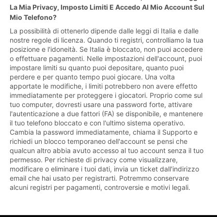
La Mia Privacy, Imposto Limiti E Accedo Al Mio Account Sul
Mio Telefono?
La possibilità di ottenerlo dipende dalle leggi di Italia e dalle
nostre regole di licenza. Quando ti registri, controlliamo la tua
posizione e l'idoneità. Se Italia è bloccato, non puoi accedere
o effettuare pagamenti. Nelle impostazioni dell'account, puoi
impostare limiti su quanto puoi depositare, quanto puoi
perdere e per quanto tempo puoi giocare. Una volta
apportate le modifiche, i limiti potrebbero non avere effetto
immediatamente per proteggere i giocatori. Proprio come sul
tuo computer, dovresti usare una password forte, attivare
l'autenticazione a due fattori (FA) se disponibile, e mantenere
il tuo telefono bloccato e con l'ultimo sistema operativo.
Cambia la password immediatamente, chiama il Supporto e
richiedi un blocco temporaneo dell'account se pensi che
qualcun altro abbia avuto accesso al tuo account senza il tuo
permesso. Per richieste di privacy come visualizzare,
modificare o eliminare i tuoi dati, invia un ticket dall'indirizzo
email che hai usato per registrarti. Potremmo conservare
alcuni registri per pagamenti, controversie e motivi legali.