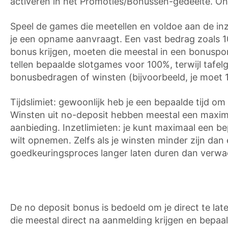
activeren in het Promoties/Bonussen-gedeelte. On
Speel de games die meetellen en voldoe aan de inze
je een opname aanvraagt. Een vast bedrag zoals 10
bonus krijgen, moeten die meestal in een bonusp
tellen bepaalde slotgames voor 100%, terwijl tafe
bonusbedragen of winsten (bijvoorbeeld, je moet 10
Tijdslimiet: gewoonlijk heb je een bepaalde tijd o
Winsten uit no-deposit hebben meestal een maximaa
aanbieding. Inzetlimieten: je kunt maximaal een bep
wilt opnemen. Zelfs als je winsten minder zijn da
goedkeuringsproces langer laten duren dan verwa
De no deposit bonus is bedoeld om je direct te la
die meestal direct na aanmelding krijgen en bepaal