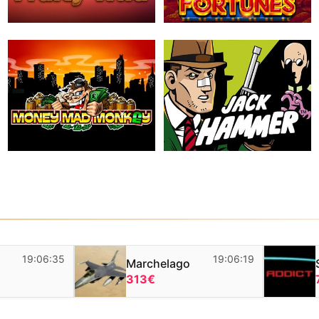
19:06:43
19:06:35
Eliminator
137€