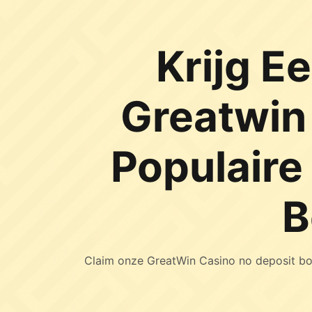
Krijg E
Greatwin
Populaire
B
Claim onze GreatWin Casino no deposit bon