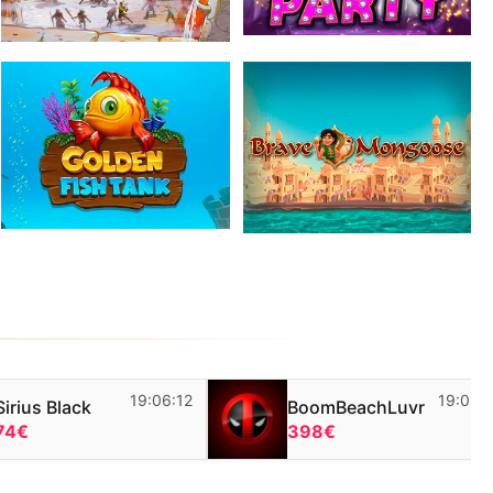
19:06:19
19:06:12
Marchelago
Sirius Black
313€
74€