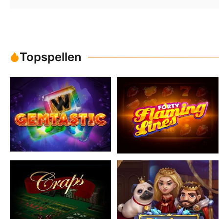
Verificatie En Naleving
Registreren Voor Een Account Bij Greatwin Casino I
Vijf Eenvoudige Stappen Om Je Aan Te Melden
Topspellen
Inzetvereisten
Welke Slots En Games Speel Je Met De No Deposit 
Kaartbetalingen, Populaire E-Wallets En Cryptovalu
Opnames Bij Greatwin Casino: Kosten, Verwerkingstij