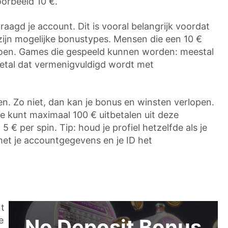
orbeeld 10 €.
aagd je account. Dit is vooral belangrijk voordat
 zijn mogelijke bonustypes. Mensen die een 10 €
doen. Games die gespeeld kunnen worden: meestal
 getal dat vermenigvuldigd wordt met
en. Zo niet, dan kan je bonus en winsten verlopen.
e kunt maximaal 100 € uitbetalen uit deze
 € per spin. Tip: houd je profiel hetzelfde als je
met je accountgegevens en je ID het
nt
e
No Deposit Bonus