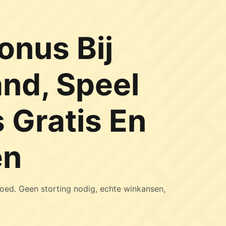
onus Bij
nd, Speel
 Gratis En
en
oed. Geen storting nodig, echte winkansen,