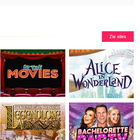
Zie alles