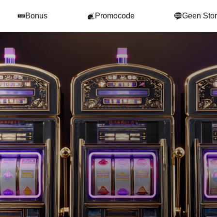
Bonus
Promocode
Geen Stor