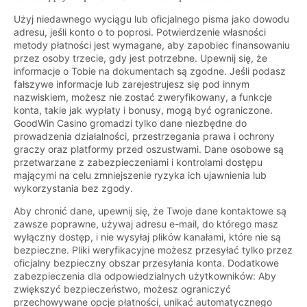
Użyj niedawnego wyciągu lub oficjalnego pisma jako dowodu
adresu, jeśli konto o to poprosi. Potwierdzenie własności
metody płatności jest wymagane, aby zapobiec finansowaniu
przez osoby trzecie, gdy jest potrzebne. Upewnij się, że
informacje o Tobie na dokumentach są zgodne. Jeśli podasz
fałszywe informacje lub zarejestrujesz się pod innym
nazwiskiem, możesz nie zostać zweryfikowany, a funkcje
konta, takie jak wypłaty i bonusy, mogą być ograniczone.
GoodWin Casino gromadzi tylko dane niezbędne do
prowadzenia działalności, przestrzegania prawa i ochrony
graczy oraz platformy przed oszustwami. Dane osobowe są
przetwarzane z zabezpieczeniami i kontrolami dostępu
mającymi na celu zmniejszenie ryzyka ich ujawnienia lub
wykorzystania bez zgody.
Aby chronić dane, upewnij się, że Twoje dane kontaktowe są
zawsze poprawne, używaj adresu e-mail, do którego masz
wyłączny dostęp, i nie wysyłaj plików kanałami, które nie są
bezpieczne. Pliki weryfikacyjne możesz przesyłać tylko przez
oficjalny bezpieczny obszar przesyłania konta. Dodatkowe
zabezpieczenia dla odpowiedzialnych użytkowników: Aby
zwiększyć bezpieczeństwo, możesz ograniczyć
przechowywane opcje płatności, unikać automatycznego