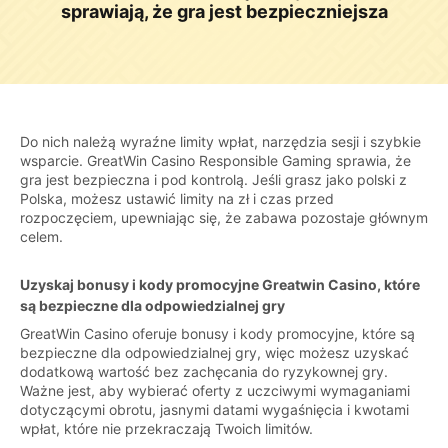
sprawiają, że gra jest bezpieczniejsza
Do nich należą wyraźne limity wpłat, narzędzia sesji i szybkie
wsparcie. GreatWin Casino Responsible Gaming sprawia, że
gra jest bezpieczna i pod kontrolą. Jeśli grasz jako polski z
Polska, możesz ustawić limity na zł i czas przed
rozpoczęciem, upewniając się, że zabawa pozostaje głównym
celem.
Uzyskaj bonusy i kody promocyjne Greatwin Casino, które
są bezpieczne dla odpowiedzialnej gry
GreatWin Casino oferuje bonusy i kody promocyjne, które są
bezpieczne dla odpowiedzialnej gry, więc możesz uzyskać
dodatkową wartość bez zachęcania do ryzykownej gry.
Ważne jest, aby wybierać oferty z uczciwymi wymaganiami
dotyczącymi obrotu, jasnymi datami wygaśnięcia i kwotami
wpłat, które nie przekraczają Twoich limitów.