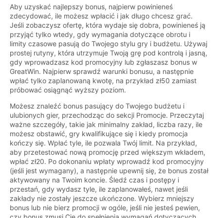
Aby uzyskać najlepszy bonus, najpierw powinieneś
zdecydować, ile możesz wpłacić i jak długo chcesz grać.
Jeśli zobaczysz ofertę, która wydaje się dobra, powinieneś ją
przyjąć tylko wtedy, gdy wymagania dotyczące obrotu i
limity czasowe pasują do Twojego stylu gry i budżetu. Używaj
prostej rutyny, która utrzymuje Twoją grę pod kontrolą i jasną,
gdy wprowadzasz kod promocyjny lub zgłaszasz bonus w
GreatWin. Najpierw sprawdź warunki bonusu, a następnie
wpłać tylko zaplanowaną kwotę, na przykład zł50 zamiast
próbować osiągnąć wyższy poziom.
Możesz znaleźć bonus pasujący do Twojego budżetu i
ulubionych gier, przechodząc do sekcji Promocje. Przeczytaj
ważne szczegóły, takie jak minimalny zakład, liczba razy, ile
możesz obstawić, gry kwalifikujące się i kiedy promocja
kończy się. Wpłać tyle, ile pozwala Twój limit. Na przykład,
aby przetestować nową promocję przed większym wkładem,
wpłać zł20. Po dokonaniu wpłaty wprowadź kod promocyjny
(jeśli jest wymagany), a następnie upewnij się, że bonus został
aktywowany na Twoim koncie. Śledź czas i postępy i
przestań, gdy wydasz tyle, ile zaplanowałeś, nawet jeśli
zakłady nie zostały jeszcze ukończone. Wybierz mniejszy
bonus lub nie bierz promocji w ogóle, jeśli nie jesteś pewien,
czy bonus zmusi Cię do spełnienia wymagań dotyczących