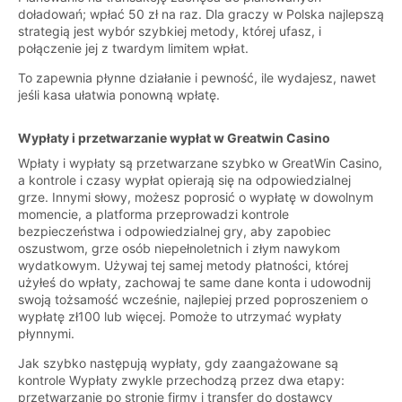
doładowań; wpłać 50 zł na raz. Dla graczy w Polska najlepszą
strategią jest wybór szybkiej metody, której ufasz, i
połączenie jej z twardym limitem wpłat.
To zapewnia płynne działanie i pewność, ile wydajesz, nawet
jeśli kasa ułatwia ponowną wpłatę.
Wypłaty i przetwarzanie wypłat w Greatwin Casino
Wpłaty i wypłaty są przetwarzane szybko w GreatWin Casino,
a kontrole i czasy wypłat opierają się na odpowiedzialnej
grze. Innymi słowy, możesz poprosić o wypłatę w dowolnym
momencie, a platforma przeprowadzi kontrole
bezpieczeństwa i odpowiedzialnej gry, aby zapobiec
oszustwom, grze osób niepełnoletnich i złym nawykom
wydatkowym. Używaj tej samej metody płatności, której
użyłeś do wpłaty, zachowaj te same dane konta i udowodnij
swoją tożsamość wcześnie, najlepiej przed poproszeniem o
wypłatę zł100 lub więcej. Pomoże to utrzymać wypłaty
płynnymi.
Jak szybko następują wypłaty, gdy zaangażowane są
kontrole Wypłaty zwykle przechodzą przez dwa etapy:
przetwarzanie po stronie firmy i transfer do dostawcy