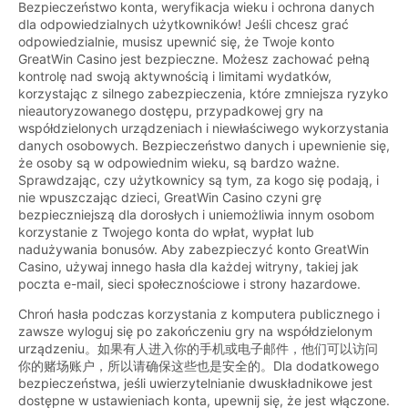
Bezpieczeństwo konta, weryfikacja wieku i ochrona danych
dla odpowiedzialnych użytkowników! Jeśli chcesz grać
odpowiedzialnie, musisz upewnić się, że Twoje konto
GreatWin Casino jest bezpieczne. Możesz zachować pełną
kontrolę nad swoją aktywnością i limitami wydatków,
korzystając z silnego zabezpieczenia, które zmniejsza ryzyko
nieautoryzowanego dostępu, przypadkowej gry na
współdzielonych urządzeniach i niewłaściwego wykorzystania
danych osobowych. Bezpieczeństwo danych i upewnienie się,
że osoby są w odpowiednim wieku, są bardzo ważne.
Sprawdzając, czy użytkownicy są tym, za kogo się podają, i
nie wpuszczając dzieci, GreatWin Casino czyni grę
bezpieczniejszą dla dorosłych i uniemożliwia innym osobom
korzystanie z Twojego konta do wpłat, wypłat lub
nadużywania bonusów. Aby zabezpieczyć konto GreatWin
Casino, używaj innego hasła dla każdej witryny, takiej jak
poczta e-mail, sieci społecznościowe i strony hazardowe.
Chroń hasła podczas korzystania z komputera publicznego i
zawsze wyloguj się po zakończeniu gry na współdzielonym
urządzeniu。如果有人进入你的手机或电子邮件，他们可以访问
你的赌场账户，所以请确保这些也是安全的。Dla dodatkowego
bezpieczeństwa, jeśli uwierzytelnianie dwuskładnikowe jest
dostępne w ustawieniach konta, upewnij się, że jest włączone.