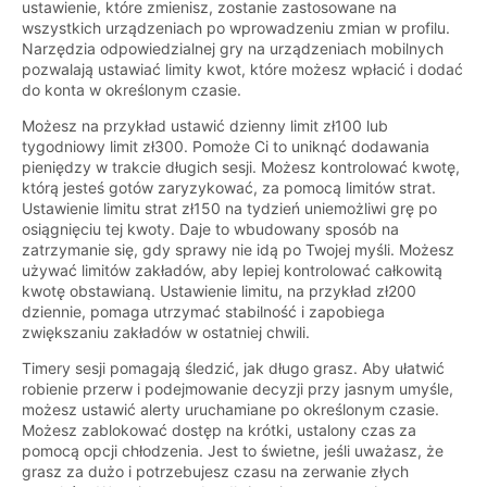
ustawienie, które zmienisz, zostanie zastosowane na
wszystkich urządzeniach po wprowadzeniu zmian w profilu.
Narzędzia odpowiedzialnej gry na urządzeniach mobilnych
pozwalają ustawiać limity kwot, które możesz wpłacić i dodać
do konta w określonym czasie.
Możesz na przykład ustawić dzienny limit zł100 lub
tygodniowy limit zł300. Pomoże Ci to uniknąć dodawania
pieniędzy w trakcie długich sesji. Możesz kontrolować kwotę,
którą jesteś gotów zaryzykować, za pomocą limitów strat.
Ustawienie limitu strat zł150 na tydzień uniemożliwi grę po
osiągnięciu tej kwoty. Daje to wbudowany sposób na
zatrzymanie się, gdy sprawy nie idą po Twojej myśli. Możesz
używać limitów zakładów, aby lepiej kontrolować całkowitą
kwotę obstawianą. Ustawienie limitu, na przykład zł200
dziennie, pomaga utrzymać stabilność i zapobiega
zwiększaniu zakładów w ostatniej chwili.
Timery sesji pomagają śledzić, jak długo grasz. Aby ułatwić
robienie przerw i podejmowanie decyzji przy jasnym umyśle,
możesz ustawić alerty uruchamiane po określonym czasie.
Możesz zablokować dostęp na krótki, ustalony czas za
pomocą opcji chłodzenia. Jest to świetne, jeśli uważasz, że
grasz za dużo i potrzebujesz czasu na zerwanie złych