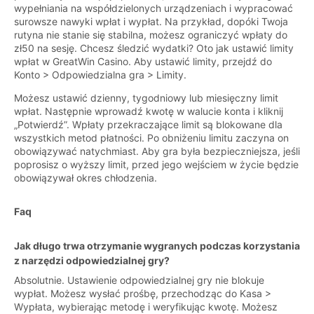
wypełniania na współdzielonych urządzeniach i wypracować
surowsze nawyki wpłat i wypłat. Na przykład, dopóki Twoja
rutyna nie stanie się stabilna, możesz ograniczyć wpłaty do
zł50 na sesję. Chcesz śledzić wydatki? Oto jak ustawić limity
wpłat w GreatWin Casino. Aby ustawić limity, przejdź do
Konto > Odpowiedzialna gra > Limity.
Możesz ustawić dzienny, tygodniowy lub miesięczny limit
wpłat. Następnie wprowadź kwotę w walucie konta i kliknij
„Potwierdź”. Wpłaty przekraczające limit są blokowane dla
wszystkich metod płatności. Po obniżeniu limitu zaczyna on
obowiązywać natychmiast. Aby gra była bezpieczniejsza, jeśli
poprosisz o wyższy limit, przed jego wejściem w życie będzie
obowiązywał okres chłodzenia.
Faq
Jak długo trwa otrzymanie wygranych podczas korzystania
z narzędzi odpowiedzialnej gry?
Absolutnie. Ustawienie odpowiedzialnej gry nie blokuje
wypłat. Możesz wysłać prośbę, przechodząc do Kasa >
Wypłata, wybierając metodę i weryfikując kwotę. Możesz