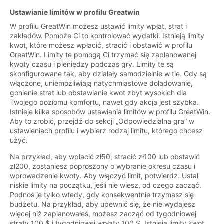
Ustawianie limitów w profilu Greatwin
W profilu GreatWin możesz ustawić limity wpłat, strat i
zakładów. Pomoże Ci to kontrolować wydatki. Istnieją limity
kwot, które możesz wpłacić, stracić i obstawić w profilu
GreatWin. Limity te pomogą Ci trzymać się zaplanowanej
kwoty czasu i pieniędzy podczas gry. Limity te są
skonfigurowane tak, aby działały samodzielnie w tle. Gdy są
włączone, uniemożliwiają natychmiastowe doładowanie,
gonienie strat lub obstawianie kwot zbyt wysokich dla
Twojego poziomu komfortu, nawet gdy akcja jest szybka.
Istnieje kilka sposobów ustawiania limitów w profilu GreatWin.
Aby to zrobić, przejdź do sekcji „Odpowiedzialna gra” w
ustawieniach profilu i wybierz rodzaj limitu, którego chcesz
użyć.
Na przykład, aby wpłacić zł50, stracić zł100 lub obstawić
zł200, zostaniesz poproszony o wybranie okresu czasu i
wprowadzenie kwoty. Aby włączyć limit, potwierdź. Ustal
niskie limity na początku, jeśli nie wiesz, od czego zacząć.
Podnoś je tylko wtedy, gdy konsekwentnie trzymasz się
budżetu. Na przykład, aby upewnić się, że nie wydajesz
więcej niż zaplanowałeś, możesz zacząć od tygodniowej
straty 100 $ i tygodniowej wpłaty 100 $. Istnieją limity kwot,