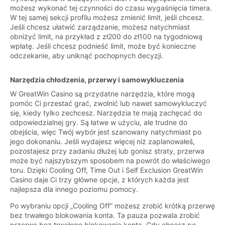
możesz wykonać tej czynności do czasu wygaśnięcia timera.
W tej samej sekcji profilu możesz zmienić limit, jeśli chcesz.
Jeśli chcesz ułatwić zarządzanie, możesz natychmiast
obniżyć limit, na przykład z zł200 do zł100 na tygodniową
wpłatę. Jeśli chcesz podnieść limit, może być konieczne
odczekanie, aby uniknąć pochopnych decyzji.
Narzędzia chłodzenia, przerwy i samowykluczenia
W GreatWin Casino są przydatne narzędzia, które mogą
pomóc Ci przestać grać, zwolnić lub nawet samowykluczyć
się, kiedy tylko zechcesz. Narzędzia te mają zachęcać do
odpowiedzialnej gry. Są łatwe w użyciu, ale trudne do
obejścia, więc Twój wybór jest szanowany natychmiast po
jego dokonaniu. Jeśli wydajesz więcej niż zaplanowałeś,
pozostajesz przy zadaniu dłużej lub gonisz straty, przerwa
może być najszybszym sposobem na powrót do właściwego
toru. Dzięki Cooling Off, Time Out i Self Exclusion GreatWin
Casino daje Ci trzy główne opcje, z których każda jest
najlepsza dla innego poziomu pomocy.
Po wybraniu opcji „Cooling Off” możesz zrobić krótką przerwę
bez trwałego blokowania konta. Ta pauza pozwala zrobić
przerwę bez trwałego blokowania konta. Gdy chcesz po