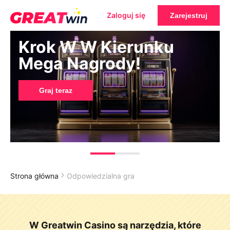
Zaloguj się
Zarejestruj
Krok W W Kierunku
Mega Nagrody!
Graj teraz
Strona główna
Odpowiedzialna gra
W Greatwin Casino są narzędzia, które