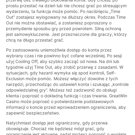
prostu przestać na dzień lub nie chcesz grać po stresującym
wydarzeniu, ta funkcja może pomóc. Po naciśnięciu „Time
Out” zostajesz wylogowany na dłuższy okres. Podczas Time
Out nie można obstawiać, a zostaniesz poproszony o
przemyślenie sposobu gry przed powrotem. Silną ochroną
jest samowykluczenie. Jest przeznaczone dla graczy, którzy
chcą na długo przestać grać.
Po zastosowaniu uniemożliwia dostęp do konta przez
wybrany czas i nie powinno być cofane wcześniej. Po sesji
użyj Cooling Off, aby szybko zacząć od nowa. Na dni lub
tygodnie użyj Time Out, aby zrobić przerwę z zasadami. W
sytuacjach, gdy hazard wymyka się spod kontroli, Self-
Exclusion może pomóc. Możesz włączyć dowolne z tych
narzędzi, przechodząc do ustawień konta i szukając „kontrole
odpowiedzialnej gry”. Możesz też zadzwonić do obsługi
klienta i poprosić o dokładną funkcję i czas trwania. GreatWin
Casino może poprosić o potwierdzenie podstawowych
informacji o koncie przed wprowadzeniem ograniczenia, aby
zapewnić bezpieczeństwo.
Natychmiast dostęp jest ograniczony, gdy przerwa
obowiązuje. Chociaż nie będziesz mógł grać, gdy
ograniczenie jest aktywne, nadal możesz poprosić o wypłatę