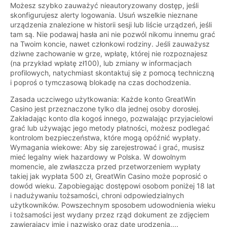
Możesz szybko zauważyć nieautoryzowany dostęp, jeśli
skonfigurujesz alerty logowania. Usuń wszelkie nieznane
urządzenia znalezione w historii sesji lub liście urządzeń, jeśli
tam są. Nie podawaj hasła ani nie pozwól nikomu innemu grać
na Twoim koncie, nawet członkowi rodziny. Jeśli zauważysz
dziwne zachowanie w grze, wpłatę, której nie rozpoznajesz
(na przykład wpłatę zł100), lub zmiany w informacjach
profilowych, natychmiast skontaktuj się z pomocą techniczną
i poproś o tymczasową blokadę na czas dochodzenia.
Zasada uczciwego użytkowania: Każde konto GreatWin
Casino jest przeznaczone tylko dla jednej osoby dorosłej.
Zakładając konto dla kogoś innego, pozwalając przyjacielowi
grać lub używając jego metody płatności, możesz podlegać
kontrolom bezpieczeństwa, które mogą opóźnić wypłaty.
Wymagania wiekowe: Aby się zarejestrować i grać, musisz
mieć legalny wiek hazardowy w Polska. W dowolnym
momencie, ale zwłaszcza przed przetworzeniem wypłaty
takiej jak wypłata 500 zł, GreatWin Casino może poprosić o
dowód wieku. Zapobiegając dostępowi osobom poniżej 18 lat
i nadużywaniu tożsamości, chroni odpowiedzialnych
użytkowników. Powszechnym sposobem udowodnienia wieku
i tożsamości jest wydany przez rząd dokument ze zdjęciem
zawierający imię i nazwisko oraz datę urodzenia....