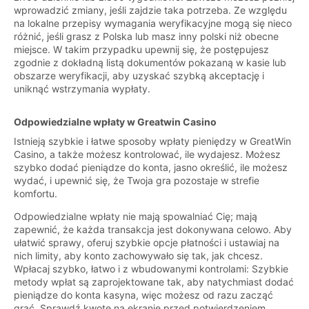
wprowadzić zmiany, jeśli zajdzie taka potrzeba. Ze względu
na lokalne przepisy wymagania weryfikacyjne mogą się nieco
różnić, jeśli grasz z Polska lub masz inny polski niż obecne
miejsce. W takim przypadku upewnij się, że postępujesz
zgodnie z dokładną listą dokumentów pokazaną w kasie lub
obszarze weryfikacji, aby uzyskać szybką akceptację i
uniknąć wstrzymania wypłaty.
Odpowiedzialne wpłaty w Greatwin Casino
Istnieją szybkie i łatwe sposoby wpłaty pieniędzy w GreatWin
Casino, a także możesz kontrolować, ile wydajesz. Możesz
szybko dodać pieniądze do konta, jasno określić, ile możesz
wydać, i upewnić się, że Twoja gra pozostaje w strefie
komfortu.
Odpowiedzialne wpłaty nie mają spowalniać Cię; mają
zapewnić, że każda transakcja jest dokonywana celowo. Aby
ułatwić sprawy, oferuj szybkie opcje płatności i ustawiaj na
nich limity, aby konto zachowywało się tak, jak chcesz.
Wpłacaj szybko, łatwo i z wbudowanymi kontrolami: Szybkie
metody wpłat są zaprojektowane tak, aby natychmiast dodać
pieniądze do konta kasyna, więc możesz od razu zacząć
grać. Sprawdź kwotę na ekranie przed potwierdzeniem