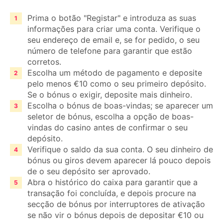
Prima o botão "Registar" e introduza as suas
informações para criar uma conta. Verifique o
seu endereço de email e, se for pedido, o seu
número de telefone para garantir que estão
corretos.
Escolha um método de pagamento e deposite
pelo menos €10 como o seu primeiro depósito.
Se o bónus o exigir, deposite mais dinheiro.
Escolha o bónus de boas-vindas; se aparecer um
seletor de bónus, escolha a opção de boas-
vindas do casino antes de confirmar o seu
depósito.
Verifique o saldo da sua conta. O seu dinheiro de
bónus ou giros devem aparecer lá pouco depois
de o seu depósito ser aprovado.
Abra o histórico do caixa para garantir que a
transação foi concluída, e depois procure na
secção de bónus por interruptores de ativação
se não vir o bónus depois de depositar €10 ou