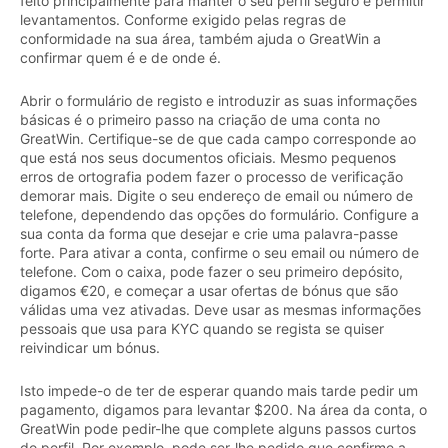
feito principalmente para manter o seu perfil seguro e permitir
levantamentos. Conforme exigido pelas regras de
conformidade na sua área, também ajuda o GreatWin a
confirmar quem é e de onde é.
Abrir o formulário de registo e introduzir as suas informações
básicas é o primeiro passo na criação de uma conta no
GreatWin. Certifique-se de que cada campo corresponde ao
que está nos seus documentos oficiais. Mesmo pequenos
erros de ortografia podem fazer o processo de verificação
demorar mais. Digite o seu endereço de email ou número de
telefone, dependendo das opções do formulário. Configure a
sua conta da forma que desejar e crie uma palavra-passe
forte. Para ativar a conta, confirme o seu email ou número de
telefone. Com o caixa, pode fazer o seu primeiro depósito,
digamos €20, e começar a usar ofertas de bónus que são
válidas uma vez ativadas. Deve usar as mesmas informações
pessoais que usa para KYC quando se regista se quiser
reivindicar um bónus.
Isto impede-o de ter de esperar quando mais tarde pedir um
pagamento, digamos para levantar $200. Na área da conta, o
GreatWin pode pedir-lhe que complete alguns passos curtos
do perfil. Por exemplo, pode ser-lhe pedido que confirme a