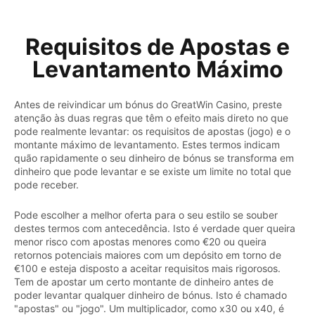
Requisitos de Apostas e
Levantamento Máximo
Antes de reivindicar um bónus do GreatWin Casino, preste
atenção às duas regras que têm o efeito mais direto no que
pode realmente levantar: os requisitos de apostas (jogo) e o
montante máximo de levantamento. Estes termos indicam
quão rapidamente o seu dinheiro de bónus se transforma em
dinheiro que pode levantar e se existe um limite no total que
pode receber.
Pode escolher a melhor oferta para o seu estilo se souber
destes termos com antecedência. Isto é verdade quer queira
menor risco com apostas menores como €20 ou queira
retornos potenciais maiores com um depósito em torno de
€100 e esteja disposto a aceitar requisitos mais rigorosos.
Tem de apostar um certo montante de dinheiro antes de
poder levantar qualquer dinheiro de bónus. Isto é chamado
"apostas" ou "jogo". Um multiplicador, como x30 ou x40, é