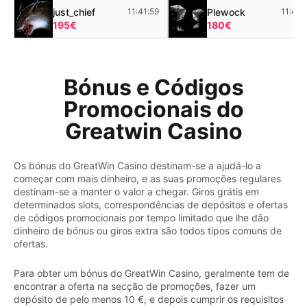
just_chief
11:41:59
Plewock
11:41:
195€
180€
Bónus e Códigos
Promocionais do
Greatwin Casino
Os bónus do GreatWin Casino destinam-se a ajudá-lo a
começar com mais dinheiro, e as suas promoções regulares
destinam-se a manter o valor a chegar. Giros grátis em
determinados slots, correspondências de depósitos e ofertas
de códigos promocionais por tempo limitado que lhe dão
dinheiro de bónus ou giros extra são todos tipos comuns de
ofertas.
Para obter um bónus do GreatWin Casino, geralmente tem de
encontrar a oferta na secção de promoções, fazer um
depósito de pelo menos 10 €, e depois cumprir os requisitos