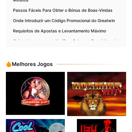
Passos Fáceis Para Obter o Bónus de Boas-Vindas
Onde Introduzir um Código Promocional do Greatwin
Requisitos de Apostas e Levantamento Máximo
Coisas Importantes a Verificar Sobre os Requisitos de
Apostas Antes de Jogar
Jogos Que Podem Ser Jogados Com Dinheiro de
Bónus: Slots, Casino ao Vivo e Jogos de Mesa
Melhores Jogos
Configuração, Verificação e Registo de Conta no
Greatwin
Opções de Depósito no Greatwin: Cartões, Carteiras
Eletrónicas e Criptomoedas
Depósito Mínimo e Requisitos de Ativação de Bónus
Levantamentos no Greatwin: Quanto Tempo, Quanto
e Quantas Vezes Posso Levantar?