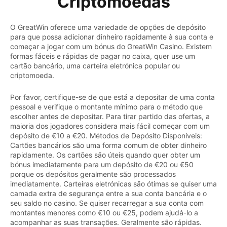
Criptomoedas
O GreatWin oferece uma variedade de opções de depósito
para que possa adicionar dinheiro rapidamente à sua conta e
começar a jogar com um bónus do GreatWin Casino. Existem
formas fáceis e rápidas de pagar no caixa, quer use um
cartão bancário, uma carteira eletrónica popular ou
criptomoeda.
Por favor, certifique-se de que está a depositar de uma conta
pessoal e verifique o montante mínimo para o método que
escolher antes de depositar. Para tirar partido das ofertas, a
maioria dos jogadores considera mais fácil começar com um
depósito de €10 a €20. Métodos de Depósito Disponíveis:
Cartões bancários são uma forma comum de obter dinheiro
rapidamente. Os cartões são úteis quando quer obter um
bónus imediatamente para um depósito de €20 ou €50
porque os depósitos geralmente são processados
imediatamente. Carteiras eletrónicas são ótimas se quiser uma
camada extra de segurança entre a sua conta bancária e o
seu saldo no casino. Se quiser recarregar a sua conta com
montantes menores como €10 ou €25, podem ajudá-lo a
acompanhar as suas transações. Geralmente são rápidas.