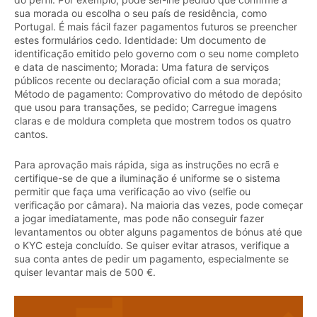
sua morada ou escolha o seu país de residência, como
Portugal. É mais fácil fazer pagamentos futuros se preencher
estes formulários cedo. Identidade: Um documento de
identificação emitido pelo governo com o seu nome completo
e data de nascimento; Morada: Uma fatura de serviços
públicos recente ou declaração oficial com a sua morada;
Método de pagamento: Comprovativo do método de depósito
que usou para transações, se pedido; Carregue imagens
claras e de moldura completa que mostrem todos os quatro
cantos.
Para aprovação mais rápida, siga as instruções no ecrã e
certifique-se de que a iluminação é uniforme se o sistema
permitir que faça uma verificação ao vivo (selfie ou
verificação por câmara). Na maioria das vezes, pode começar
a jogar imediatamente, mas pode não conseguir fazer
levantamentos ou obter alguns pagamentos de bónus até que
o KYC esteja concluído. Se quiser evitar atrasos, verifique a
sua conta antes de pedir um pagamento, especialmente se
quiser levantar mais de 500 €.