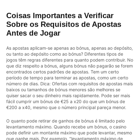
Coisas Importantes a Verificar
Sobre os Requisitos de Apostas
Antes de Jogar
As apostas aplicam-se apenas ao bónus, apenas ao depósito,
ou tanto ao depósito como ao bónus? Diferentes tipos de
jogos têm regras diferentes para quanto podem contribuir. No
que diz respeito a bónus, alguns bónus não pagarão se forem
encontrados certos padrões de apostas. Tem um certo
período de tempo para terminar as apostas, como um certo
número de dias. Dica: Ofertas com requisitos de apostas mais
baixos ou tamanhos de bónus menores são melhores se
quiser sacar o seu dinheiro mais rapidamente. Pode ser mais
fácil cumprir um bónus de €25 a x20 do que um bónus de
€200 a x40, mesmo que o número principal pareça menor.
O quanto pode retirar de ganhos de bónus é limitado pelo
levantamento máximo. Quando recebe um bónus, o casino
pode definir um montante máximo que pode levantar, mesmo
que ganhe mais. Por exemplo, "levantamento máximo de