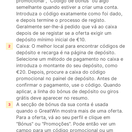
promocional", "Código de bónus" ou algo
semelhante quando estiver a criar uma conta.
Introduza o código exatamente como foi dado,
e depois termine o processo de registo.
Geralmente ser-lhe-á pedido que vá ao caixa
depois de se registar se a oferta exigir um
depósito mínimo inicial de €10.
Caixa: O melhor local para encontrar códigos de
depósito e recarga é na página de depósito.
Selecione um método de pagamento no caixa e
introduza o montante do seu depósito, como
€20. Depois, procure a caixa do código
promocional no painel de depósito. Antes de
confirmar o pagamento, use o código. Quando
aplicar, a linha do bónus de depósito ou giros
grátis deve aparecer no resumo.
A secção de bónus da sua conta é usada
quando o GreatWin mostra mais de uma oferta.
Para a oferta, vá ao seu perfil e clique em
"Bónus" ou "Promoções". Pode então ver um
campo para um código promocional ou um