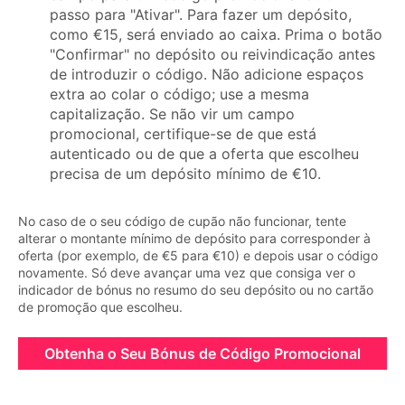
passo para "Ativar". Para fazer um depósito,
como €15, será enviado ao caixa. Prima o botão
"Confirmar" no depósito ou reivindicação antes
de introduzir o código. Não adicione espaços
extra ao colar o código; use a mesma
capitalização. Se não vir um campo
promocional, certifique-se de que está
autenticado ou de que a oferta que escolheu
precisa de um depósito mínimo de €10.
No caso de o seu código de cupão não funcionar, tente
alterar o montante mínimo de depósito para corresponder à
oferta (por exemplo, de €5 para €10) e depois usar o código
novamente. Só deve avançar uma vez que consiga ver o
indicador de bónus no resumo do seu depósito ou no cartão
de promoção que escolheu.
Obtenha o Seu Bónus de Código Promocional