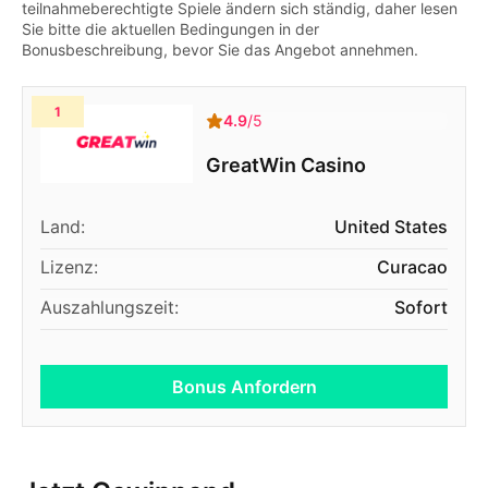
teilnahmeberechtigte Spiele ändern sich ständig, daher lesen
Sie bitte die aktuellen Bedingungen in der
Bonusbeschreibung, bevor Sie das Angebot annehmen.
1
4.9
/5
GreatWin Casino
Land:
United States
Lizenz:
Curacao
Auszahlungszeit:
Sofort
Bonus Anfordern