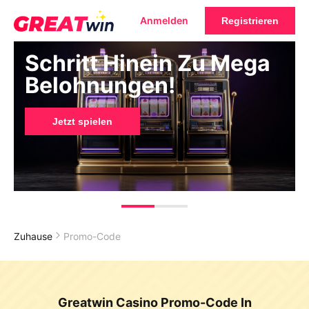
Anmelden
Registrieren
Schritt Hinein Zu Mega
Belohnungen!
Jetzt spielen
Zuhause
Promo-Code
Greatwin Casino Promo-Code In