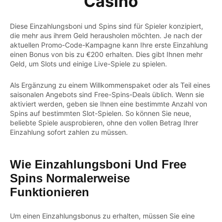
Casino
Diese Einzahlungsboni und Spins sind für Spieler konzipiert,
die mehr aus ihrem Geld herausholen möchten. Je nach der
aktuellen Promo-Code-Kampagne kann Ihre erste Einzahlung
einen Bonus von bis zu €200 erhalten. Dies gibt Ihnen mehr
Geld, um Slots und einige Live-Spiele zu spielen.
Als Ergänzung zu einem Willkommenspaket oder als Teil eines
saisonalen Angebots sind Free-Spins-Deals üblich. Wenn sie
aktiviert werden, geben sie Ihnen eine bestimmte Anzahl von
Spins auf bestimmten Slot-Spielen. So können Sie neue,
beliebte Spiele ausprobieren, ohne den vollen Betrag Ihrer
Einzahlung sofort zahlen zu müssen.
Wie Einzahlungsboni Und Free
Spins Normalerweise
Funktionieren
Um einen Einzahlungsbonus zu erhalten, müssen Sie eine