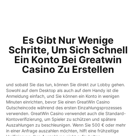
Es Gibt Nur Wenige
Schritte, Um Sich Schnell
Ein Konto Bei Greatwin
Casino Zu Erstellen
und sobald Sie das tun, können Sie direkt zur Lobby gehen.
Sowohl auf dem Desktop als auch auf dem Handy ist die
Anmeldung einfach, und Sie können ein Konto in wenigen
Minuten einrichten, bevor Sie einen GreatWin Casino
Gutscheincode während des ersten Einzahlungsprozesses
verwenden. GreatWin Casino verwendet auch die Standard-
Kontoverifizierung, um Spieler zu schützen und spätere
Auszahlungen zu beschleunigen. Wenn Sie 500 € oder mehr
in einer Anfrage auszahlen möchten, hilft eine frühzeitige