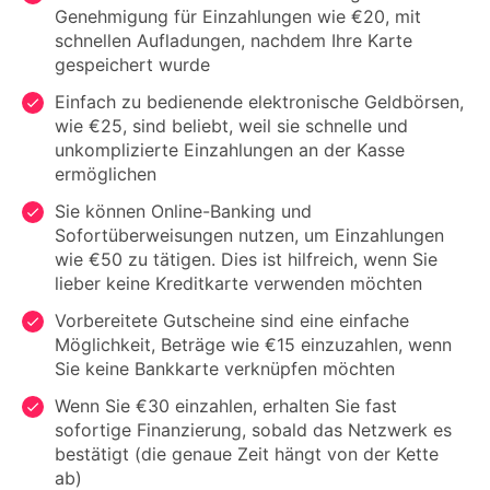
Genehmigung für Einzahlungen wie €20, mit
schnellen Aufladungen, nachdem Ihre Karte
gespeichert wurde
Einfach zu bedienende elektronische Geldbörsen,
wie €25, sind beliebt, weil sie schnelle und
unkomplizierte Einzahlungen an der Kasse
ermöglichen
Sie können Online-Banking und
Sofortüberweisungen nutzen, um Einzahlungen
wie €50 zu tätigen. Dies ist hilfreich, wenn Sie
lieber keine Kreditkarte verwenden möchten
Vorbereitete Gutscheine sind eine einfache
Möglichkeit, Beträge wie €15 einzuzahlen, wenn
Sie keine Bankkarte verknüpfen möchten
Wenn Sie €30 einzahlen, erhalten Sie fast
sofortige Finanzierung, sobald das Netzwerk es
bestätigt (die genaue Zeit hängt von der Kette
ab)