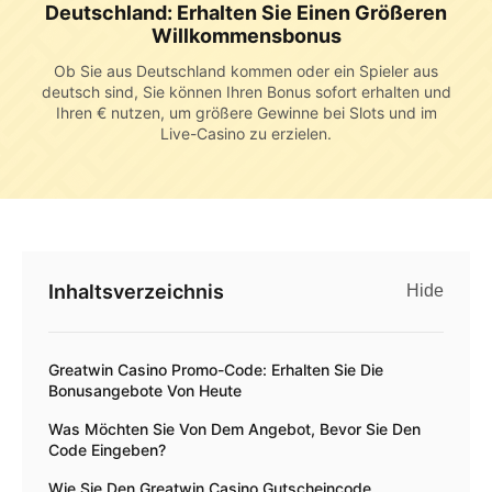
Deutschland: Erhalten Sie Einen Größeren
Willkommensbonus
Ob Sie aus Deutschland kommen oder ein Spieler aus
deutsch sind, Sie können Ihren Bonus sofort erhalten und
Ihren € nutzen, um größere Gewinne bei Slots und im
Live-Casino zu erzielen.
Inhaltsverzeichnis
Hide
Greatwin Casino Promo-Code: Erhalten Sie Die
Bonusangebote Von Heute
Was Möchten Sie Von Dem Angebot, Bevor Sie Den
Code Eingeben?
Wie Sie Den Greatwin Casino Gutscheincode