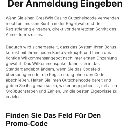
Der Anmeldung Eingeben
Wenn Sie einen GreatWin Casino Gutscheincode verwenden
möchten, müssen Sie ihn in der Regel während der
Registrierung eingeben, direkt vor dem letzten Schritt des
Anmeldeprozesses.
Dadurch wird sichergestellt, dass das System Ihren Bonus
korrekt mit Ihrem neuen Konto verknüpft und Ihnen das
richtige Willkommensangebot nach Ihrer ersten Einzahlung
gewährt. Das Willkommenspaket kann sich in das
Standardangebot ändern, wenn Sie das Codefeld
überspringen oder die Registrierung ohne den Code
abschließen. Halten Sie Ihren Gutscheincode bereit und
geben Sie ihn genau so ein, wie er angegeben ist, mit allen
Großbuchstaben und Zahlen, um die besten Ergebnisse zu
erzielen.
Finden Sie Das Feld Für Den
Promo-Code