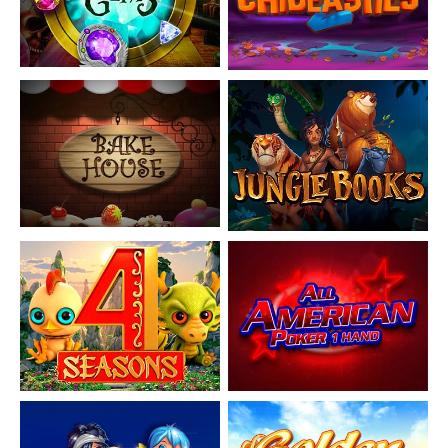
Sie Können Das Mobile Casino Von Greatwin Mit
Apps, Dem Browser Oder Einem Promo-Code Nutzen
Was Ist Besser: Eine App Oder Ein Mobiler Browser?