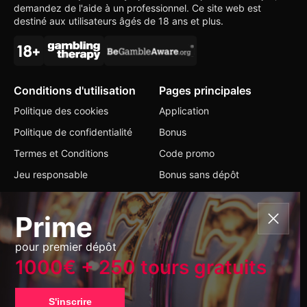
demandez de l'aide à un professionnel. Ce site web est
destiné aux utilisateurs âgés de 18 ans et plus.
Conditions d'utilisation
Pages principales
Politique des cookies
Application
Politique de confidentialité
Bonus
Termes et Conditions
Code promo
Jeu responsable
Bonus sans dépôt
Contacts
Prime
+357 85 827063
pour premier dépôt
info@greatwinslots.com
1000€ + 250 tours gratuits
Changer de langue
S'inscrire